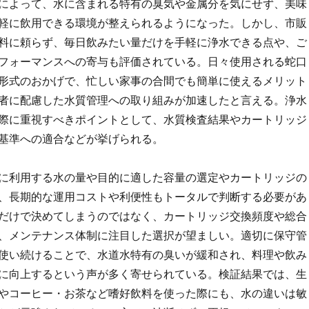
によって、水に含まれる特有の臭気や金属分を気にせず、美味
軽に飲用できる環境が整えられるようになった。しかし、市販
料に頼らず、毎日飲みたい量だけを手軽に浄水できる点や、ご
フォーマンスへの寄与も評価されている。日々使用される蛇口
形式のおかげで、忙しい家事の合間でも簡単に使えるメリット
者に配慮した水質管理への取り組みが加速したと言える。浄水
際に重視すべきポイントとして、水質検査結果やカートリッジ
基準への適合などが挙げられる。
に利用する水の量や目的に適した容量の選定やカートリッジの
、長期的な運用コストや利便性もトータルで判断する必要があ
だけで決めてしまうのではなく、カートリッジ交換頻度や総合
、メンテナンス体制に注目した選択が望ましい。適切に保守管
使い続けることで、水道水特有の臭いが緩和され、料理や飲み
に向上するという声が多く寄せられている。検証結果では、生
やコーヒー・お茶など嗜好飲料を使った際にも、水の違いは敏