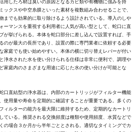
活用したろ材は臭いの原因となるカビ類や有機物に強みを持
ミックスや中空糸膜といった素材を複数組み合わせることで、
物までも効果的に取り除けるよう設計されている。導入のしや
ォーマンスを重視する利用者に人気が高い型として、蛇口に直
プが挙げられる。本体を蛇口部分に差し込んで設置すれば、手
るのが最大の長所であり、設置の際に専門業者に依頼する必要
な家庭でも使い始めやすい。本体の横に切り替えレバーが付い
と浄水された水を使い分けられる仕様は非常に便利で、調理や
ど家庭内のさまざまな用途に応じた水の使い分けが可能とな
蛇口直結型の浄水器は、内部のカートリッジがフィルター機能
、使用量や寿命を定期的に確認することが重要である。多くの
フィルターの能力を最大限に維持するため、定期的なカートリ
している。推奨される交換頻度は種類や使用頻度、水質などで
くの場合３か月から半年ごととされる。適切なタイミングでカ