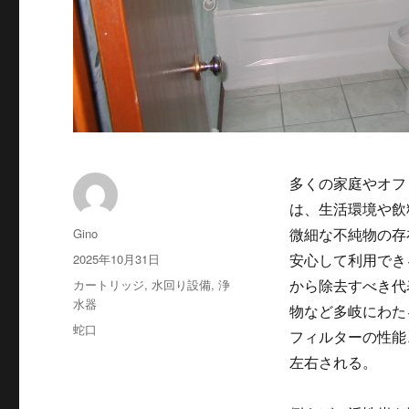
多くの家庭やオフ
は、生活環境や飲
投
Gino
微細な不純物の存
稿
投
2025年10月31日
安心して利用でき
者
稿
カ
カートリッジ
,
水回り設備
,
浄
から除去すべき代
日:
テ
水器
物など多岐にわた
ゴ
タ
蛇口
フィルターの性能
リ
グ
ー
左右される。