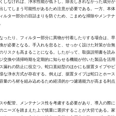
くしなければ、浄水性能が低下し、除去しきれなかった成分が
出してしまう可能性があるため注意が必要である。一方、本体
ィルター部分の目詰まりを防ぐため、こまめな掃除やメンテナ
。
なったり、フィルター部分に異物が付着したりする場合は、早
換が必要となる。手入れを怠ると、せっかく設けた対策が台無
のリスクも高まることになる。したがって、取扱説明書を読み
ジ交換や清掃時期を定期的に知らせる機能が付いた製品を活用
ス漏れの防止に役立つ。蛇口直結型のほかにも据置タイプやビ
様な浄水方式が存在する。例えば、据置タイプは蛇口とホース
容量のろ材を組み込めるため経済的かつ濾過能力が高まる利点
スや配管、メンテナンス性を考慮する必要があり、導入の際に
のニーズを踏まえた上で慎重に選択することが大切である。家